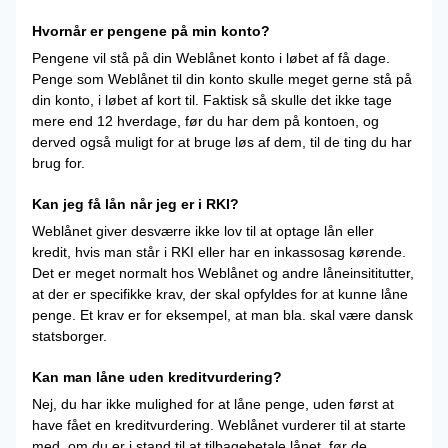
Hvornår er pengene på min konto?
Pengene vil stå på din Weblånet konto i løbet af få dage.
Penge som Weblånet til din konto skulle meget gerne stå på
din konto, i løbet af kort til. Faktisk så skulle det ikke tage
mere end 12 hverdage, før du har dem på kontoen, og
derved også muligt for at bruge løs af dem, til de ting du har
brug for.
Kan jeg få lån når jeg er i RKI?
Weblånet giver desværre ikke lov til at optage lån eller
kredit, hvis man står i RKI eller har en inkassosag kørende.
Det er meget normalt hos Weblånet og andre låneinsititutter,
at der er specifikke krav, der skal opfyldes for at kunne låne
penge. Et krav er for eksempel, at man bla. skal være dansk
statsborger.
Kan man låne uden kreditvurdering?
Nej, du har ikke mulighed for at låne penge, uden først at
have fået en kreditvurdering. Weblånet vurderer til at starte
med, om du er i stand til at tilbagebetale lånet, før de