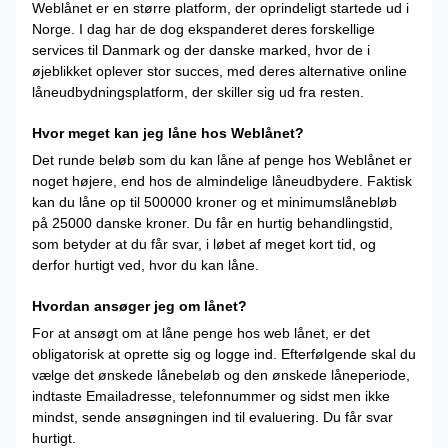
Weblånet er en større platform, der oprindeligt startede ud i
Norge. I dag har de dog ekspanderet deres forskellige
services til Danmark og der danske marked, hvor de i
øjeblikket oplever stor succes, med deres alternative online
låneudbydningsplatform, der skiller sig ud fra resten.
Hvor meget kan jeg låne hos Weblånet?
Det runde beløb som du kan låne af penge hos Weblånet er
noget højere, end hos de almindelige låneudbydere. Faktisk
kan du låne op til 500000 kroner og et minimumslånebløb
på 25000 danske kroner. Du får en hurtig behandlingstid,
som betyder at du får svar, i løbet af meget kort tid, og
derfor hurtigt ved, hvor du kan låne.
Hvordan ansøger jeg om lånet?
For at ansøgt om at låne penge hos web lånet, er det
obligatorisk at oprette sig og logge ind. Efterfølgende skal du
vælge det ønskede lånebeløb og den ønskede låneperiode,
indtaste Emailadresse, telefonnummer og sidst men ikke
mindst, sende ansøgningen ind til evaluering. Du får svar
hurtigt.