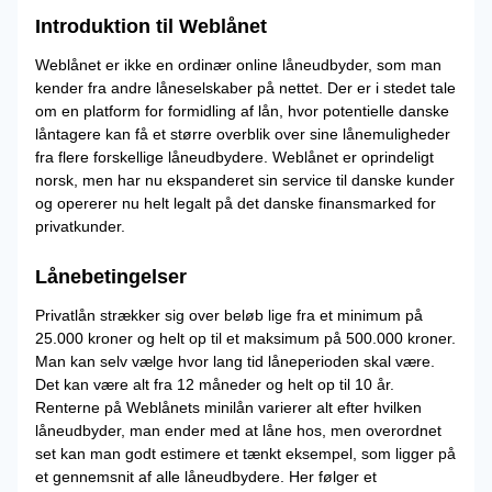
Introduktion til Weblånet
Weblånet er ikke en ordinær online låneudbyder, som man
kender fra andre låneselskaber på nettet. Der er i stedet tale
om en platform for formidling af lån, hvor potentielle danske
låntagere kan få et større overblik over sine lånemuligheder
fra flere forskellige låneudbydere. Weblånet er oprindeligt
norsk, men har nu ekspanderet sin service til danske kunder
og opererer nu helt legalt på det danske finansmarked for
privatkunder.
Lånebetingelser
Privatlån strækker sig over beløb lige fra et minimum på
25.000 kroner og helt op til et maksimum på 500.000 kroner.
Man kan selv vælge hvor lang tid låneperioden skal være.
Det kan være alt fra 12 måneder og helt op til 10 år.
Renterne på Weblånets minilån varierer alt efter hvilken
låneudbyder, man ender med at låne hos, men overordnet
set kan man godt estimere et tænkt eksempel, som ligger på
et gennemsnit af alle låneudbydere. Her følger et