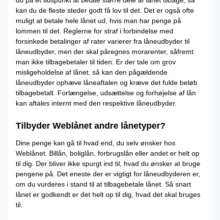
du på et tidspunkt at betale større dele af lånet tilbage, så
kan du de fleste steder godt få lov til det. Det er også ofte
muligt at betale hele lånet ud, hvis man har penge på
lommen til det. Reglerne for straf i forbindelse med
forsinkede betalinger af rater varierer fra låneudbyder til
låneudbyder, men der skal påregnes morarenter, såfremt
man ikke tilbagebetaler til tiden. Er der tale om grov
misligeholdelse af lånet, så kan den pågældende
låneudbyder ophæve låneaftalen og kræve det fulde beløb
tilbagebetalt. Forlængelse, udsættelse og forhøjelse af lån
kan aftales internt med den respektive låneudbyder.
Tilbyder Weblånet andre lånetyper?
Dine penge kan gå til hvad end, du selv ønsker hos
Weblånet. Billån, boliglån, forbrugslån eller andet er helt op
til dig. Der bliver ikke spurgt ind til, hvad du ønsker at bruge
pengene på. Det eneste der er vigtigt for låneudbyderen er,
om du vurderes i stand til at tilbagebetale lånet. Så snart
lånet er godkendt er det helt op til dig, hvad det skal bruges
til.