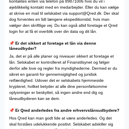
kontaktes enten via telefon på 89871006 hvis du vil i
øjeblikkelig kontakt med en medarbejder. Eller du kan vælge
at skrive en mail til selskabet via support@Qred.dk. Der skal
dog forventes en lidt længere ekspeditionstid, hvis man
vælger den skriftlige vej. Du kan også altid foretage et Qred
login for at få et overblik over din data og dit lån.
📌 Er det sikkert at foretage et lån via denne
låneudbyder?
Ja, det er på alle planer og niveauer sikkert at foretage et
lån. Selskabet er kontrolleret af Finanstilsynet og følger
derfor alle love og regler fra myndighederne. Dermed er du
sikret en garanti for gennemsigtighed og juridisk
retfærdighed. Udover det er selskabets hjemmeside
krypteret, hvilket betyder at alle dine personfølsomme
oplysninger er beskyttet, så ingen andre end dig og
låneudbyderen kan se dem.
📌 Er Qred anderledes fra andre erhvervslånsudbydere?
Hos Qred kan man godt lide at være anderledes. Og det
skal forståes udelukkende positivt. Selskabet adskiller sig