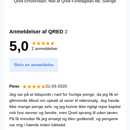
Qred Erhvervslån, filial af Qred Företagslån AB, Sverige
Anmeldelser af QRED
2
5,0
2 anmeldelser
Skriv en anmeldelse
Peter
21-03-2020
Jeg var på et tidspunkt i nød for hurtige penge, da jeg fik et
glimrende tilbud om opkøb af varer til videresalg. Jeg havde
ikke mange penge selv, og jeg kunne ikke rigtigt rejse kapital
nok hos venner og familie, men Qred sprang til uden tøven.
På få minutter fik jeg ansøgt og blev godkendt, og pengene
var mig i hænde inden lukketid.