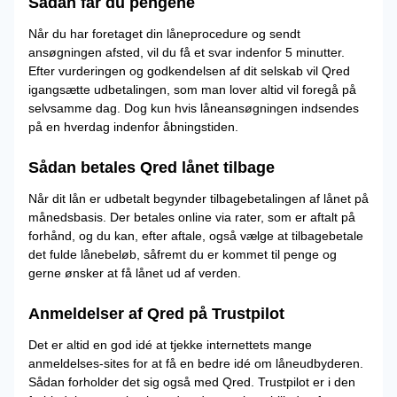
Sådan får du pengene
Når du har foretaget din låneprocedure og sendt
ansøgningen afsted, vil du få et svar indenfor 5 minutter.
Efter vurderingen og godkendelsen af dit selskab vil Qred
igangsætte udbetalingen, som man lover altid vil foregå på
selvsamme dag. Dog kun hvis låneansøgningen indsendes
på en hverdag indenfor åbningstiden.
Sådan betales Qred lånet tilbage
Når dit lån er udbetalt begynder tilbagebetalingen af lånet på
månedsbasis. Der betales online via rater, som er aftalt på
forhånd, og du kan, efter aftale, også vælge at tilbagebetale
det fulde lånebeløb, såfremt du er kommet til penge og
gerne ønsker at få lånet ud af verden.
Anmeldelser af Qred på Trustpilot
Det er altid en god idé at tjekke internettets mange
anmeldelses-sites for at få en bedre idé om låneudbyderen.
Sådan forholder det sig også med Qred. Trustpilot er i den