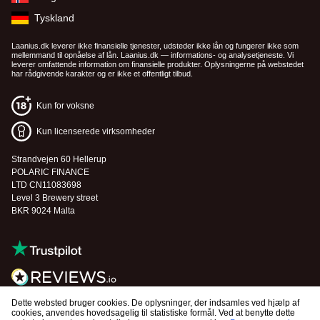
Tyskland
Laanius.dk leverer ikke finansielle tjenester, udsteder ikke lån og fungerer ikke som
mellemmand til opnåelse af lån. Laanius.dk — informations- og analysetjeneste. Vi
leverer omfattende information om finansielle produkter. Oplysningerne på webstedet
har rådgivende karakter og er ikke et offentligt tilbud.
Kun for voksne
Kun licenserede virksomheder
Strandvejen 60 Hellerup
POLARIC FINANCE
LTD CN11083698
Level 3 Brewery street
BKR 9024 Malta
Dette websted bruger cookies. De oplysninger, der indsamles ved hjælp af
cookies, anvendes hovedsagelig til statistiske formål. Ved at benytte dette