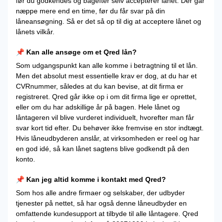
før du godkendes og bagefter selv accepterer lånet. Der går
næppe mere end en time, før du får svar på din
låneansøgning. Så er det så op til dig at acceptere lånet og
lånets vilkår.
📌 Kan alle ansøge om et Qred lån?
Som udgangspunkt kan alle komme i betragtning til et lån.
Men det absolut mest essentielle krav er dog, at du har et
CVRnummer, således at du kan bevise, at dit firma er
registreret. Qred går ikke op i om dit firma lige er oprettet,
eller om du har adskillige år på bagen. Hele lånet og
låntageren vil blive vurderet individuelt, hvorefter man får
svar kort tid efter. Du behøver ikke fremvise en stor indtægt.
Hvis låneudbyderen anslår, at virksomheden er reel og har
en god idé, så kan lånet sagtens blive godkendt på den
konto.
📌 Kan jeg altid komme i kontakt med Qred?
Som hos alle andre firmaer og selskaber, der udbyder
tjenester på nettet, så har også denne låneudbyder en
omfattende kundesupport at tilbyde til alle låntagere. Qred