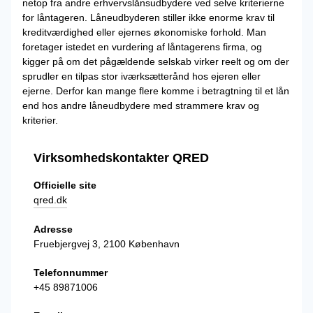
netop fra andre erhvervslånsudbydere ved selve kriterierne
for låntageren. Låneudbyderen stiller ikke enorme krav til
kreditværdighed eller ejernes økonomiske forhold. Man
foretager istedet en vurdering af låntagerens firma, og
kigger på om det pågældende selskab virker reelt og om der
sprudler en tilpas stor iværksætterånd hos ejeren eller
ejerne. Derfor kan mange flere komme i betragtning til et lån
end hos andre låneudbydere med strammere krav og
kriterier.
Virksomhedskontakter QRED
Officielle site
qred.dk
Adresse
Fruebjergvej 3, 2100 København
Telefonnummer
+45 89871006