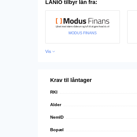
LÅNIO tilbyr lån fra:
MODUS FINANS
Vis
Krav til låntager
RKI
Alder
NemID
Bopæl