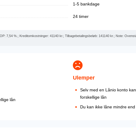
1-5 bankdage
24 timer
 ÅOP: 7,54 %.; Kreditomkostninger: 41140 kr.; Tilbagebetalingsbeløb: 141140 kr.; Note: Ovens
Ulemper
Selv med en Lånio konto kan
forskellige lån
llige lån
Du kan ikke låne mindre end