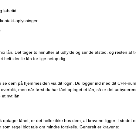
g løbetid
 kontakt-oplysninger
e
o lån. Det tager to minutter at udfylde og sende afsted, og resten af 
 helt ideelle lån for lige netop dig.
n du se dem på hjemmesiden via dit login. Du logger ind med dit CPR-n
t overblik, men når først du har fået optaget et lån, så er det udbyder
 et nyt lån.
k optager lånet, er det heller ikke hos dem, at kravene ligger. I stedet 
r som regel blot tale om mindre forskelle. Generelt er kravene: