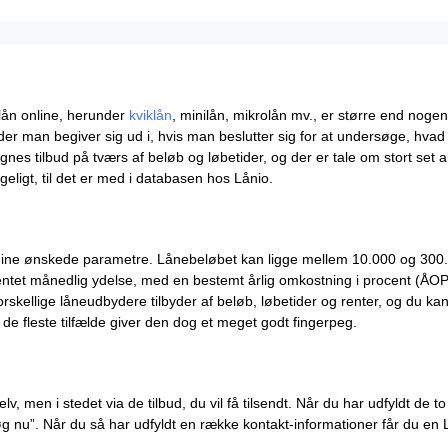
ån online, herunder
kviklån
, minilån, mikrolån mv., er større end noge
der man begiver sig ud i, hvis man beslutter sig for at undersøge, hvad d
gnes tilbud på tværs af beløb og løbetider, og der er tale om stort set 
geligt, til det er med i databasen hos Lånio.
ine ønskede parametre. Lånebeløbet kan ligge mellem 10.000 og 300.0
rventet månedlig ydelse, med en bestemt årlig omkostning i procent (Å
orskellige låneudbydere tilbyder af beløb, løbetider og renter, og du k
 de fleste tilfælde giver den dog et meget godt fingerpeg.
v, men i stedet via de tilbud, du vil få tilsendt. Når du har udfyldt de 
søg nu”. Når du så har udfyldt en række kontakt-informationer får du en 