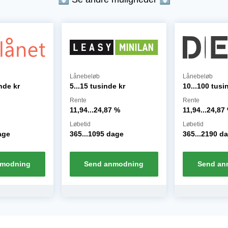
Lånebeløb
Lånebeløb
inde
kr
5...15 tusinde
kr
10...100 tusi
Rente
Rente
11,94...24,87
%
11,94...24,87
Løbetid
Løbetid
age
365...1095
dage
365...2190
da
nmodning
Send anmodning
Send an