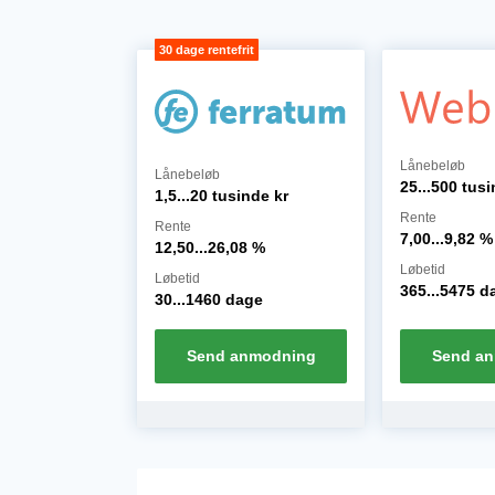
Lånebeløb
Lånebeløb
25...500 tus
1,5...20 tusinde
kr
Rente
Rente
7,00...9,82
%
12,50...26,08
%
Løbetid
Løbetid
365...5475
d
30...1460
dage
Send anmodning
Send a