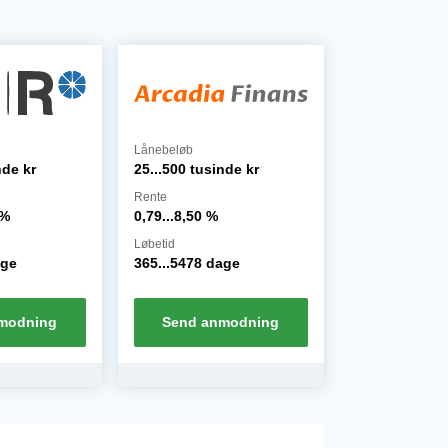
Lånebeløb
nde
kr
25...500 tusinde
kr
Rente
%
0,79...8,50
%
Løbetid
ge
365...5478
dage
modning
Send anmodning