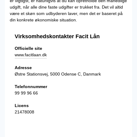
er vigtigst, er naturligvis at du kan opretholde den månedlige
udgift, når alle dine faste udgifter er trukket fra. Det vil altid
være et skøn som udbyderen laver, men det er baseret på
din konkrete økonomiske situation.
Virksomhedskontakter Facit Lån
Officielle site
www.facitlaan.dk
Adresse
Østre Stationsvej, 5000 Odense C, Danmark
Telefonnummer
99 99 96 66
Licens
21478008