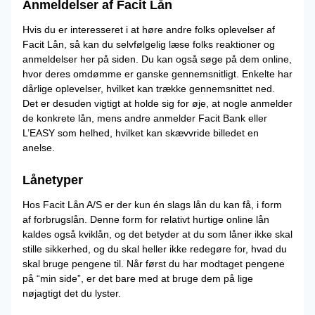
Anmeldelser af Facit Lån
Hvis du er interesseret i at høre andre folks oplevelser af
Facit Lån, så kan du selvfølgelig læse folks reaktioner og
anmeldelser her på siden. Du kan også søge på dem online,
hvor deres omdømme er ganske gennemsnitligt. Enkelte har
dårlige oplevelser, hvilket kan trække gennemsnittet ned.
Det er desuden vigtigt at holde sig for øje, at nogle anmelder
de konkrete lån, mens andre anmelder Facit Bank eller
L’EASY som helhed, hvilket kan skævvride billedet en
anelse.
Lånetyper
Hos Facit Lån A/S er der kun én slags lån du kan få, i form
af forbrugslån. Denne form for relativt hurtige online lån
kaldes også kviklån, og det betyder at du som låner ikke skal
stille sikkerhed, og du skal heller ikke redegøre for, hvad du
skal bruge pengene til. Når først du har modtaget pengene
på “min side”, er det bare med at bruge dem på lige
nøjagtigt det du lyster.