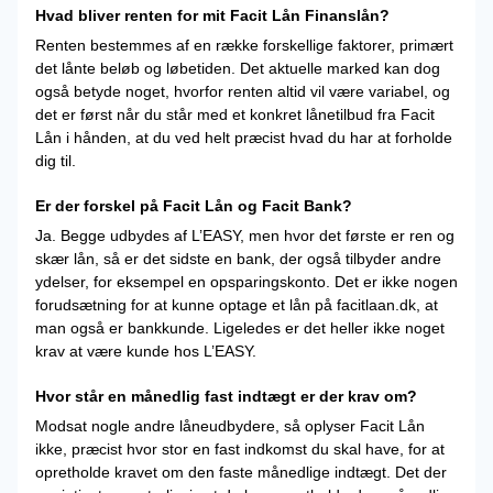
Hvad bliver renten for mit Facit Lån Finanslån?
Renten bestemmes af en række forskellige faktorer, primært
det lånte beløb og løbetiden. Det aktuelle marked kan dog
også betyde noget, hvorfor renten altid vil være variabel, og
det er først når du står med et konkret lånetilbud fra Facit
Lån i hånden, at du ved helt præcist hvad du har at forholde
dig til.
Er der forskel på Facit Lån og Facit Bank?
Ja. Begge udbydes af L’EASY, men hvor det første er ren og
skær lån, så er det sidste en bank, der også tilbyder andre
ydelser, for eksempel en opsparingskonto. Det er ikke nogen
forudsætning for at kunne optage et lån på facitlaan.dk, at
man også er bankkunde. Ligeledes er det heller ikke noget
krav at være kunde hos L’EASY.
Hvor står en månedlig fast indtægt er der krav om?
Modsat nogle andre låneudbydere, så oplyser Facit Lån
ikke, præcist hvor stor en fast indkomst du skal have, for at
opretholde kravet om den faste månedlige indtægt. Det der