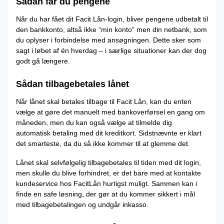
Sådan får du pengene
Når du har fået dit Facit Lån-login, bliver pengene udbetalt til
den bankkonto, altså ikke “min konto” men din netbank, som
du oplyser i forbindelse med ansøgningen. Dette sker som
sagt i løbet af én hverdag – i særlige situationer kan der dog
godt gå længere.
Sådan tilbagebetales lånet
Når lånet skal betales tilbage til Facit Lån, kan du enten
vælge at gøre det manuelt med bankoverførsel en gang om
måneden, men du kan også vælge at tilmelde dig
automatisk betaling med dit kreditkort. Sidstnævnte er klart
det smarteste, da du så ikke kommer til at glemme det.
Lånet skal selvfølgelig tilbagebetales til tiden med dit login,
men skulle du blive forhindret, er det bare med at kontakte
kundeservice hos FacitLån hurtigst muligt. Sammen kan i
finde en safe løsning, der gør at du kommer sikkert i mål
med tilbagebetalingen og undgår inkasso.