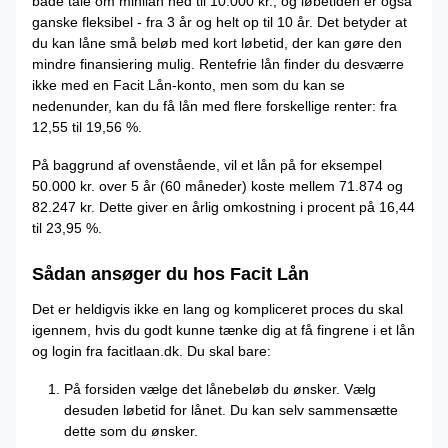
både tale om minilån ned til 10.000 kr., og løbetiden er også
ganske fleksibel - fra 3 år og helt op til 10 år. Det betyder at
du kan låne små beløb med kort løbetid, der kan gøre den
mindre finansiering mulig. Rentefrie lån finder du desværre
ikke med en Facit Lån-konto, men som du kan se
nedenunder, kan du få lån med flere forskellige renter: fra
12,55 til 19,56 %.
På baggrund af ovenstående, vil et lån på for eksempel
50.000 kr. over 5 år (60 måneder) koste mellem 71.874 og
82.247 kr. Dette giver en årlig omkostning i procent på 16,44
til 23,95 %.
Sådan ansøger du hos Facit Lån
Det er heldigvis ikke en lang og kompliceret proces du skal
igennem, hvis du godt kunne tænke dig at få fingrene i et lån
og login fra facitlaan.dk. Du skal bare:
På forsiden vælge det lånebeløb du ønsker. Vælg
desuden løbetid for lånet. Du kan selv sammensætte
dette som du ønsker.