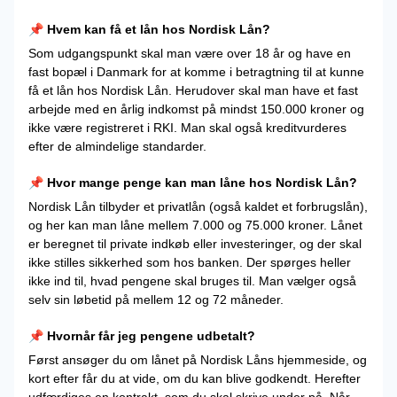
📌 Hvem kan få et lån hos Nordisk Lån?
Som udgangspunkt skal man være over 18 år og have en
fast bopæl i Danmark for at komme i betragtning til at kunne
få et lån hos Nordisk Lån. Herudover skal man have et fast
arbejde med en årlig indkomst på mindst 150.000 kroner og
ikke være registreret i RKI. Man skal også kreditvurderes
efter de almindelige standarder.
📌 Hvor mange penge kan man låne hos Nordisk Lån?
Nordisk Lån tilbyder et privatlån (også kaldet et forbrugslån),
og her kan man låne mellem 7.000 og 75.000 kroner. Lånet
er beregnet til private indkøb eller investeringer, og der skal
ikke stilles sikkerhed som hos banken. Der spørges heller
ikke ind til, hvad pengene skal bruges til. Man vælger også
selv sin løbetid på mellem 12 og 72 måneder.
📌 Hvornår får jeg pengene udbetalt?
Først ansøger du om lånet på Nordisk Låns hjemmeside, og
kort efter får du at vide, om du kan blive godkendt. Herefter
udfærdiges en kontrakt, som du skal skrive under på. Når