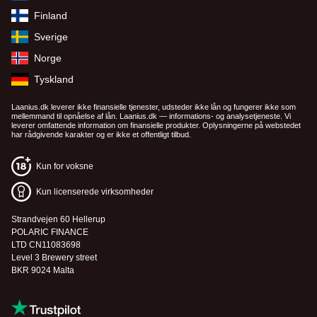
Finland
Sverige
Norge
Tyskland
Laanius.dk leverer ikke finansielle tjenester, udsteder ikke lån og fungerer ikke som
mellemmand til opnåelse af lån. Laanius.dk — informations- og analysetjeneste. Vi
leverer omfattende information om finansielle produkter. Oplysningerne på webstedet
har rådgivende karakter og er ikke et offentligt tilbud.
Kun for voksne
Kun licenserede virksomheder
Strandvejen 60 Hellerup
POLARIC FINANCE
LTD CN11083698
Level 3 Brewery street
BKR 9024 Malta