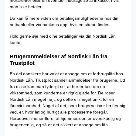
morarenter eller en eventuel inddragelse af inkasso, hvis
man ikke betaler.
Du kan få mere viden om betalingsmulighederne hos din
netbank eller via bankens app, hvis en sådan findes.
Hold gerne øje med dine betalinger via din Nordisk Lån
konto.
Brugeranmeldelser af Nordisk Lån fra
Trustpilot
En del danskere har valgt at ansøge om et forbrugslån hos
Nordisk Lån. Trustpilot samler anmeldelser fra brugerne. Ud
fra disse kan man tydeligt se, at her er tale om en
virksomhed, som kunderne er rigtig glade for. De roser
Nordisk Lån meget højt, og dette er meget unikt for en
lånevirksomhed. Noget af det, som brugerne især hæfter sig
ved, er, hvor let og hurtigt alle processerne foregår.
Herudover mener flere, at hjemmesiden er overskuelig og
brugervenlig, og så er det sikkert at ansøge om lån.