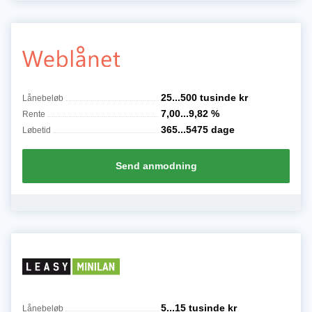
25...500 tusinde
kr
Lånebeløb
7,00...9,82
%
Rente
365...5475
dage
Løbetid
Send anmodning
5...15 tusinde
kr
Lånebeløb